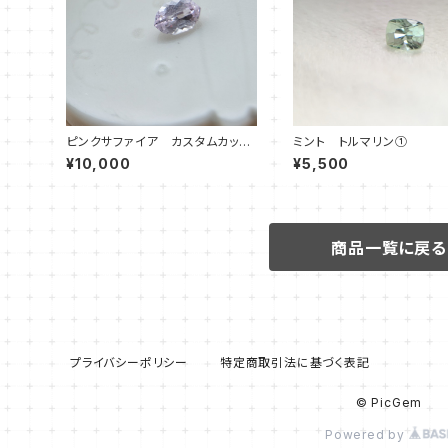
ピンクサファイア カスタムカッ
ミント トルマリン①
ト さくら
¥10,000
¥5,500
商品一覧に戻る
プライバシーポリシー
特定商取引法に基づく表記
© PicGem
Powered by