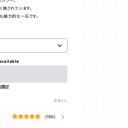
ルカラー。
く施されています。
も魅力的な一石です。
available
方向け
通報する
(186)