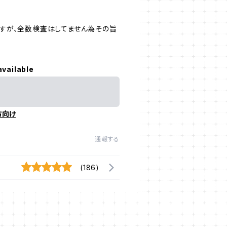
すが、全数検査はしてません為その旨
available
方向け
通報する
(186)