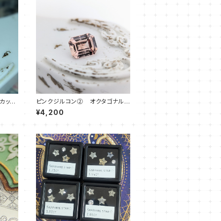
カッ
ピンクジルコン② オクタゴナルカ
ット
¥4,200