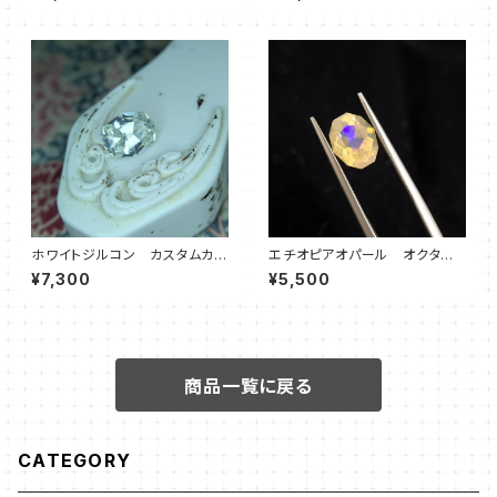
ホワイトジルコン カスタムカッ
エチオピアオパール オクタゴ
ト オクタゴン
ン③
¥7,300
¥5,500
商品一覧に戻る
CATEGORY