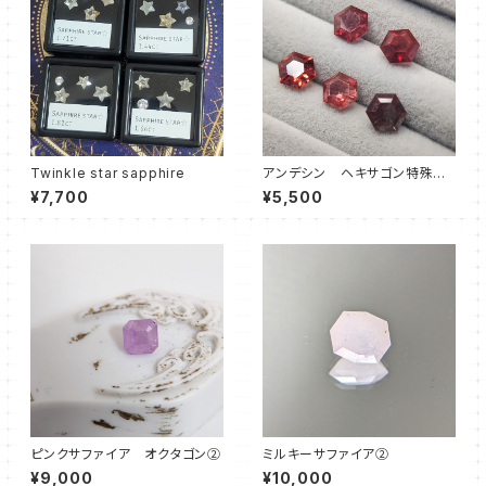
Twinkle star sapphire
アンデシン ヘキサゴン特殊カ
ット
¥7,700
¥5,500
ピンクサファイア オクタゴン②
ミルキーサファイア②
¥9,000
¥10,000