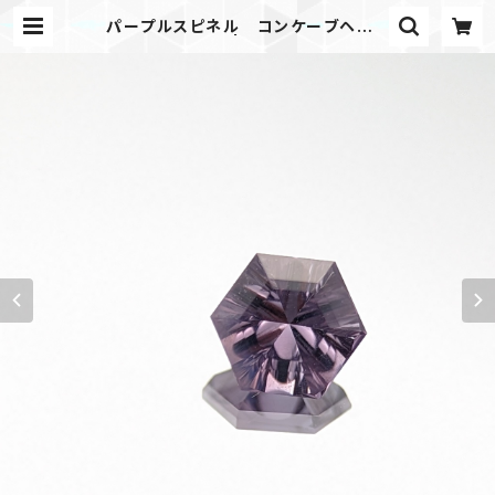
パープルスピネル コンケーブヘキサ
ゴン④ | PicGem