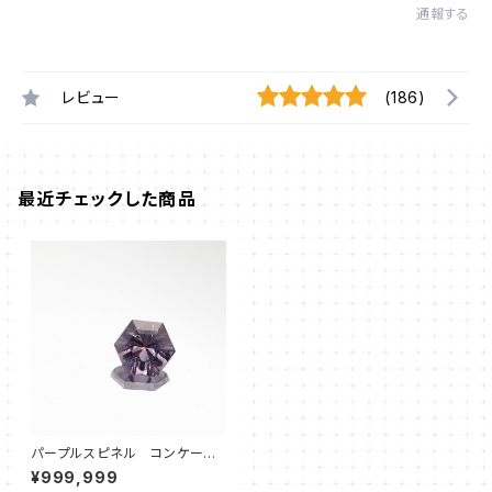
通報する
レビュー
(186)
最近チェックした商品
パープルスピネル コンケーブ
ヘキサゴン④
¥999,999