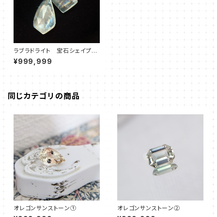
ラブラドライト 宝石シェイプ2p
cセット
¥999,999
同じカテゴリの商品
オレゴンサンストーン①
オレゴンサンストーン②