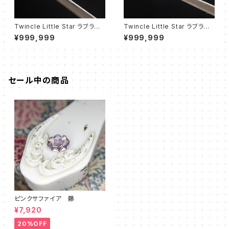
Twincle Little Star ラブラドラ
Twincle Little Star ラブラドラ
イト①
イト②
¥999,999
¥999,999
セール中の商品
ピンクサファイア 藤
¥7,920
20%OFF