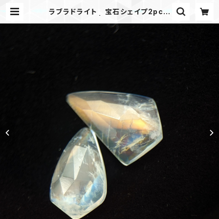
ラブラドライト 宝石シェイプ2pcセ
ット | PicGem