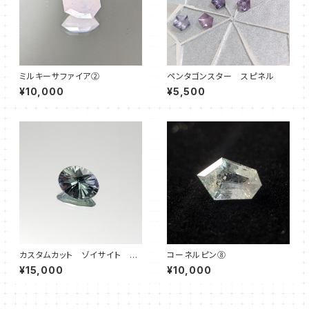
ミルキーサファイア②
ペンタゴンスター スピネル
¥10,000
¥5,500
カスタムカット ゾイサイト マ
コーネルピン⑧
ーメイド
¥15,000
¥10,000