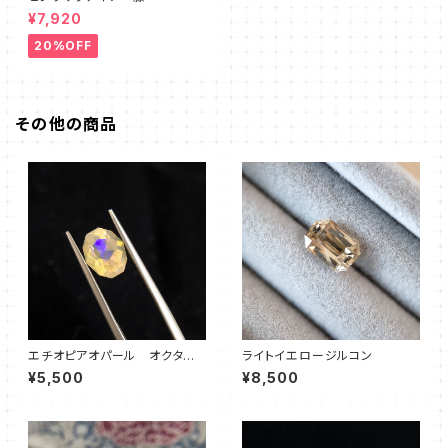
¥7,920
20%OFF
その他の商品
エチオピアオパール オクタゴ
ライトイエロージルコン
ン③
¥5,500
¥8,500