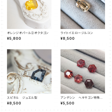
オレンジオパール②オクタゴン
ライトイエロージルコン
¥5,800
¥8,500
スピネル ジュエル型
アンデシン ヘキサゴン特殊カ
ット
¥8,500
¥5,500