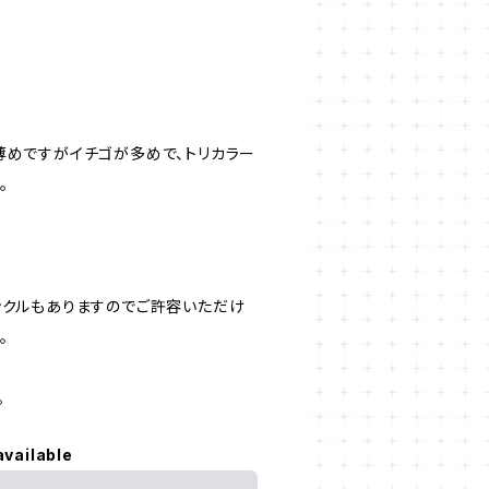
薄めですがイチゴが多めで、トリカラー
。
ンクルもありますのでご許容いただけ
。
。
available