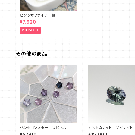
ピンクサファイア 藤
¥7,920
20%OFF
その他の商品
ペンタゴンスター スピネル
カスタムカット ゾイサイト
メイド
¥5,500
¥15,000