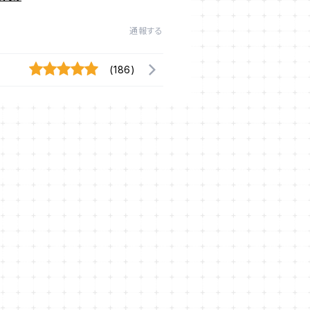
通報する
(186)