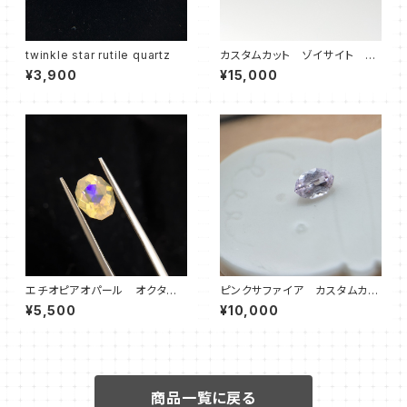
twinkle star rutile quartz
カスタムカット ゾイサイト マ
ーメイド
¥3,900
¥15,000
エチオピアオパール オクタゴ
ピンクサファイア カスタムカッ
ン③
ト さくら
¥5,500
¥10,000
商品一覧に戻る