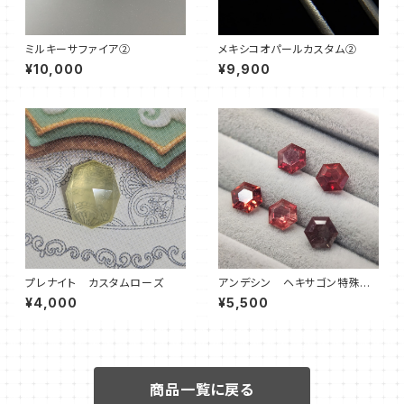
ミルキーサファイア②
メキシコオパールカスタム②
¥10,000
¥9,900
プレナイト カスタムローズ
アンデシン ヘキサゴン特殊カ
ット
¥4,000
¥5,500
商品一覧に戻る