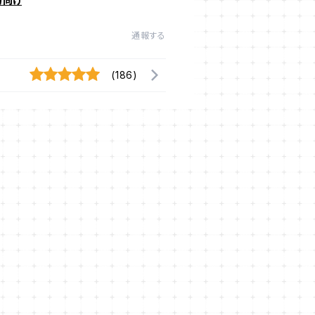
方向け
通報する
(186)