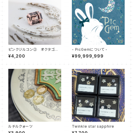
ピンクジルコン② オクタゴナ
- PicGemについて -
ルカット
¥4,200
¥99,999,999
ルチルクォーツ
Twinkle star sapphire
¥3,900
¥7,700